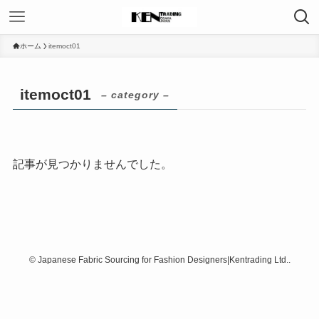
ホーム
itemoct01
itemoct01
– category –
記事が見つかりませんでした。
©
Japanese Fabric Sourcing for Fashion Designers|Kentrading Ltd..